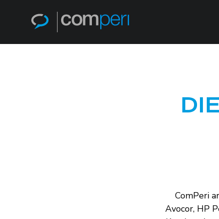
DI
ComPeri ar
Avocor, HP Po