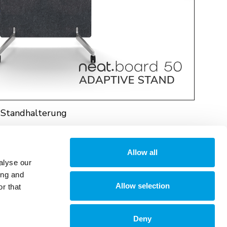
 Standhalterung
Allow all
alyse our
ing and
Allow selection
r that
Deny